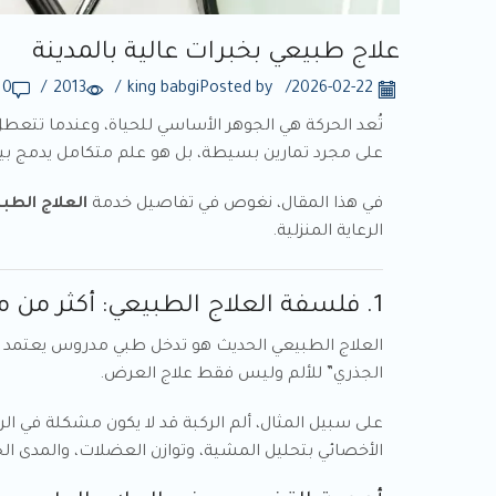
علاج طبيعي بخبرات عالية بالمدينة
0
/
2013
/
king babgi
Posted by
/
2026-02-22
تُعد الحركة هي الجوهر الأساسي للحياة، وعندما تتعطل
على مجرد تمارين بسيطة، بل هو علم متكامل يدمج بين فهم البيوميكانيكا (Biomechanics)، وعلم التشريح، والفيزياء الحيو
في هذا المقال، نغوص في تفاصيل خدمة
العلاج الطب
الرعاية المنزلية.
1. فلسفة العلاج الطبيعي: أكثر من مجرد تمرين
الجذري” للألم وليس فقط علاج العرض.
على سبيل المثال، ألم الركبة قد لا يكون مشكلة في ا
الأخصائي بتحليل المشية، وتوازن العضلات، والمدى ا