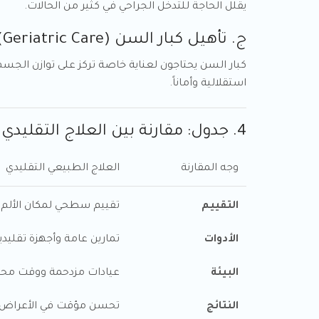
يقلل الحاجة للتدخل الجراحي في كثير من الحالات.
ج. تأهيل كبار السن (Geriatric Care)
كبار السن يحتاجون لعناية خاصة تركز على توازن الجسم
استقلالية وأماناً.
4. جدول: مقارنة بين العلاج التقليدي والعلاج بخبرات عالية
وجه المقارنة
العلاج الطبيعي التقليدي
التقييم
تقييم سطحي لمكان الألم
الأدوات
تمارين عامة وأجهزة تقليدي
البيئة
عيادات مزدحمة ووقت محد
النتائج
تحسن مؤقت في الأعراض