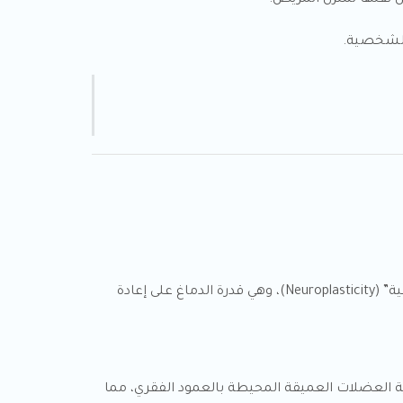
 نقلها لمنزل المريض.
 الشخصية.
تعتبر الجلطات الدماغية من أصعب التحديات الحركية. الخبرة العالية هنا تكمن في قدرة الأخصائي على تحفيز “اللدونة العصبية” (Neuroplasticity)، وهي قدرة الدماغ على إعادة
ط على الأعصاب وتقوية العضلات العميقة المحيطة بالعمود الفقري، مما