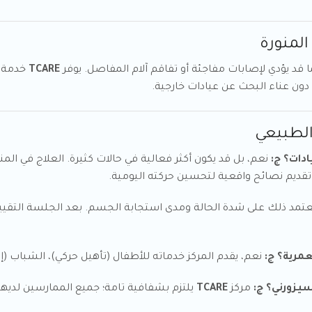
ما قد يؤدي لإصابات مفاجئة أو تفاقم آلام المفاصل. يوفر
TCARE
خدمة س
ون عناء البحث عن عيادات خارجية.
الطبيعي
ج:
نعم، بل قد يكون أكثر فعالية في حالات كثيرة. العلاج في ال
تقديم نصائح واقعية لتحسين حركته اليومية.
تمد ذلك على شدة الحالة ومدى استجابة الجسم. بعد الجلسة التقييمية 
ج:
نعم، يقدم المركز خدماته للأطفال (تأهيل حركي)، الشباب (إ
ج:
مركز
TCARE
يلتزم بشفافية تامة؛ جميع الممارسين لديه