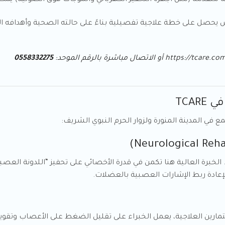
 متقدمة (مثل أجهزة التحفيز الكهربائي والموجات فوق الصوتية) يمكن
يض يحصل على خطة علاجية تفصيلية بناءً على حالته الصحية وأهدافه
https://tcare.com
أو الاتصال مباشرة بالرقم الموحد:
0558332275
 في المدينة المنورة ولزوار الحرم النبوي الشريف:
عادة ربط الإشارات العصبية بالعضلات.
ام تقنيات العلاج اليدوي (Manual Therapy) والتمارين العلاجية، يعمل الخبراء على تقليل الضغ