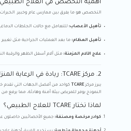
أهمية التخصص في العلاج الطبيعي
التخصص هو ما يفرق بين ممارس عام وخبير. الخبرا
تأهيل الأعصاب:
للتعامل مع حالات الجلطات الدماغية (Stroke) والتصلب اللو
تأهيل العظام:
ما بعد العمليات الجراحية مثل تغيير ا
علاج الآلام المزمنة:
مثل آلام أسفل الظهر والرقبة النا
2. مركز TCARE: ريادة في الرعاية المنزلية بالمدينة المنورة
يبرز مركز
TCARE
كواحد من أفضل الجهات التي تقدم خدم
النموذج يوفر للمريض بيئة آمنة وهادئة، مما يرفع من 
لماذا تختار TCARE للعلاج الطبيعي؟
كوادر مرخصة ومصنفة:
جميع الأخصائيين حاصلون ع