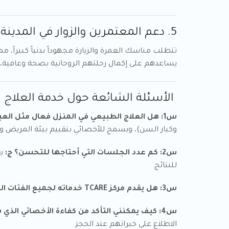
5. دعم المعتمرين والزوار في المدينة المنورة
تتطلب مناسك العمرة والزيارة مجهوداً بدنياً كبيراً، م
يساعدهم على إكمال رحلتهم الروحانية بصحة وعافية، د
الأسئلة الشائعة حول خدمة العلاج 
س1: هل العلاج الطبيعي في المنزل فعال مثل العيادات؟
وكبار السن)، ويسمح للأخصائي بتقييم بيئة المريض و
س2: كم عدد الجلسات التي أحتاجها للتحسن؟
ج:
يع
للنتائج.
س3: هل يقدم مركز TCARE خدماته لجميع الفئات العمرية؟
س4: كيف يمكنني التأكد من كفاءة الأخصائي الذي سيزورني؟
الاطلاع على خبراتهم عند الحجز.