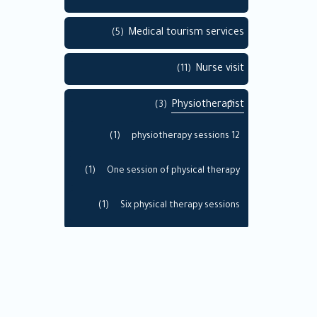
Medical tourism services
(5)
Nurse visit
(11)
Physiotherapist
(3)
(1)
12 physiotherapy sessions
(1)
One session of physical therapy
(1)
Six physical therapy sessions
Telemedicine Consultation
(2)
(1)
Family medicine
(1)
General medicine