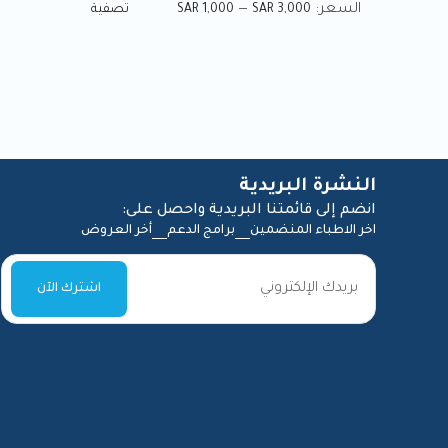
السعر:
—
SAR 3,000
SAR 1,000
تصفية
Vitamin IV Drips
(12)
إستشارة عن بعد
(1)
الطب العام
(1)
النشرة البريدية
انضم إلى قائمتنا البريدية واحصل على:
العلاج الطبيعي
(3)
اخر الاطباء المنضمين
برامج الدعم
أخر العروض
12 جلسة علاج طبيعي
(1)
جلسة واحدة علاج طبيعي
(1)
ستة جلسات علاج طبيعي
(1)
الفيتامينات الوريدية
(12)