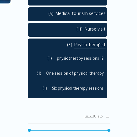
Medical tourism services
(5)
Nurse visit
(11)
Physiotherapist
(3)
(1)
12 physiotherapy sessions
(1)
One session of physical therapy
(1)
Six physical therapy sessions
Telemedicine Consultation
(2)
فرز بالسعر
(1)
Family medicine
(1)
General medicine