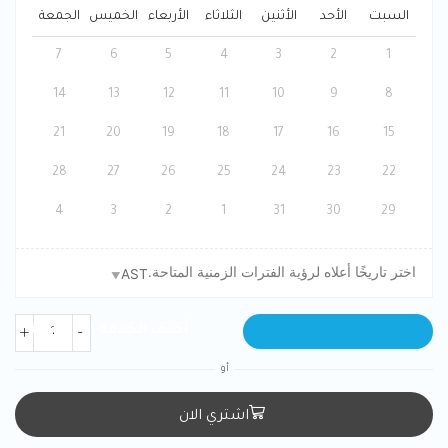
السبت
الأحد
الأثنين
الثلاثاء
الأربعاء
الخميس
الجمعة
7
6
5
4
3
2
1
14
13
12
11
10
9
8
21
20
19
18
17
16
15
28
27
26
25
24
23
22
4
3
2
1
31
30
29
اختر تاريخًا أعلاه لرؤية الفترات الزمنية المتاحة.
AST
BOOK NOW
أو
اشتري الان