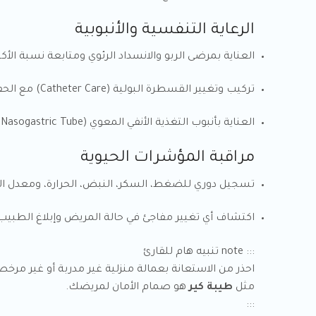
الرعاية التنفسية والأنبوبية
العناية بمرضى الربو والانسداد الرئوي ومتابعة نسبة الأ
تركيب وتغيير القسطرة البولية (Catheter Care) مع الحفاظ على التعقيم التام.
العناية بأنبوب التغذية الأنفي المعوي (Nasogastric Tube) لضمان حصول المريض على تغذيته بشكل صحيح.
مراقبة المؤشرات الحيوية
تسجيل دوري للضغط، السكر، النبض، الحرارة، ومعدل ا
اكتشاف أي تغيير مفاجئ في حالة المريض وإبلاغ الطبيب ال
::: note تنبيه هام للقارئ
احذر من الاستعانة بعمالة منزلية غير مدربة أو غير م
مثل
طيبة كير
هو صمام الأمان لمريضك.
:::