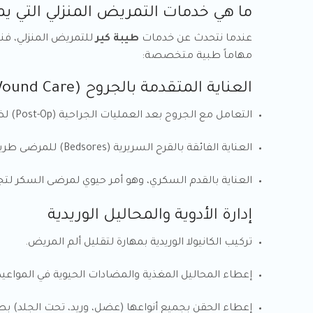
ما هي خدمات التمريض المنزلي التي 
عندما نتحدث عن خدمات
طيبة كير
للتمريض المنزلي، فن
مهاماً طبية متخصصة:
العناية المتقدمة بالجروح (Wound Care)
التعامل مع الجروح بعد العمليات الجراحية (Post-Op) لضمان عدم تلوثها وسرعة التئامها.
العناية الفائقة بالقرح السريرية (Bedsores) للمرضى طريحي الفراش، واستخدام تقنيات غيار حديثة لمنع تفاقمها.
العناية بالقدم السكري، وهو أمر حيوي لمرضى السكر ل
إدارة الأدوية والمحاليل الوريدية
تركيب الكانيولا الوريدية بمهارة لتقليل ألم المريض.
إعطاء المحاليل المغذية والمضادات الحيوية في المواعيد
إعطاء الحقن بجميع أنواعها (عضل، وريد، تحت الجلد) ب