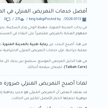
أفضل خدمات التمريض المنزلي في المد
0
/
231
/
king babgi
Posted by
/
2026-01-13
في رحاب المدينة المنورة، مهبط الوحي ودار السكينة، يحر
مفهوم العناية بالمريض مقتصراً على البقاء في المستشفى
من هنا، أصبح البحث عن
رعاية طبية بالمدينة المنورة
تأ
عملية جراحية، فإن خدمات التمريض المنزلي الاحترافية ت
في هذا الدليل المرجعي الموسع، سنضع بين يديك كل ما 
(Taibah Care)
، لضمان سلامة أحبائك.
لماذا أصبح التمريض المنزلي ضرورة مل
قد يعتقد البعض أن التمريض المنزلي هو مجرد رفاهية إضا
جوهرية تجعلها الخيار الأفضل للكثير من الحالات: