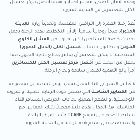
وجهة الأمان الصحي: معايير اختيار وأهمية أفضل مركز لغسيل
الكلى للمعتمرين في المدينة المنورة
تُعدّ رحلة العمرة إلى الأراضي المقدسة، وتحديداً زيارة
المدينة
المنورة
، هدفاً روحانياً سامياً. إلا أن التخطيط لهذه الرحلة يحمل
تحديات خاصة للمسلمين الذين يعانون من
الفشل الكلوي
المزمن
ويتطلبون جلسات
غسيل الكلى (الديال الدموي)
المنتظمة. لا يمكن للمعتمر أن يغامر بقطع علاجه الحيوي، مما
يجعل من البحث عن
أفضل مركز لغسيل الكلى للمسافرين
أمراً بالغ الأهمية لضمان سلامة ونجاح الرحلة.
لا يُقاس التميز في هذا المجال بمجرد توفر الخدمة، بل بمجموعة
من
المعايير الشاملة
التي تضمن جودة الرعاية الطبية، والمرونة
اللوجستية، والتفهم العميق لحاجات المريض المسافر لأداء
المناسك. هذا المقال يقدم دليلاً مفصلاً لتلك المعايير، مع
تسليط الضوء على نموذج
TCARE
كأحد المراكز الرائدة
والمتخصصة في تقديم هذه الرعاية في المدينة المنورة.