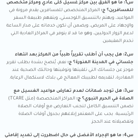
س1: ما هو الفرق بين مركز غسيل كلى عادي ومركز متخصص
للمسافرين؟
ج:
المركز المتخصص للمسافرين يقدم مرونة في
المواعيد، ويهتم بالتنسيق اللوجستي، ويتفهم طبيعة السفر
والإجهاد على المريض، ويضمن أن تكون خدماته على مدار الساعة
لدعم الزوار الدوليين، وهو ما قد لا يتوفر في المراكز العادية التي
تخدم المقيمين.
س2: هل يجب أن أطلب تقريراً طبياً من المركز بعد انتهاء
جلساتي في المدينة المنورة؟
ج:
نعم، يُنصح بشدة بطلب تقرير
موجز عن جلساتك التي تلقيتها وتوقيتها وحالتك الصحية عند
المغادرة، لتقديمه لطبيبك المعالج في بلدك لاستكمال الرعاية.
س3: هل توجد ضمانات لعدم تعارض مواعيد الغسيل مع
الصلاة في الحرم النبوي؟
ج:
المراكز المتخصصة (مثل TCARE)
تضمن التنسيق الكامل لتجنب التعارض مع أوقات الصلاة
الرئيسية. يجب على المعتمر إبلاغهم بجدول أوقات الصلاة
وتفضيلاته عند الحجز.
س4: ما هو الإجراء الأفضل في حال اضطررت إلى تمديد إقامتي