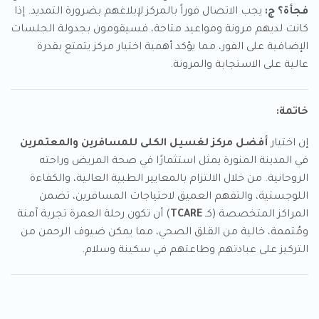
فجأة؟
ج:
يجب الاتصال فوراً بالمركز لإبلاغهم بضرورة التمديد. إذا
كانت لديهم مرونة ومواعيد متاحة، فسيقومون بجدولة الجلسات
الإضافية على الفور، مما يؤكد أهمية اختيار مركز يتمتع بقدرة
عالية على الاستجابة والمرونة.
خاتمة:
إن اختيار
أفضل مركز لغسيل الكلى للمسافرين والمعتمرين
في المدينة المنورة يمثل استثمارًا في صحة المريض وراحته
الروحانية. من خلال الالتزام بالمعايير الطبية العالية، والكفاءة
اللوجستية، والتفهم العميق لاحتياجات المسافرين، تضمن
المراكز المتخصصة (كـ
TCARE
) أن تكون رحلة العمرة تجربة آمنة
ومُتممة، خالية من القلق الصحي، مما يمكن ضيوف الرحمن من
التركيز على عبادتهم وطاعتهم في سكينة وسلام.