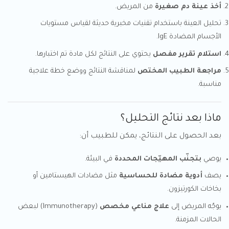
أخذ عينة دم صغيرة
من المريض.
تحليل العينة باستخدام تقنيات مخبرية حديثة لقياس مستويات
الأجسام المضادة IgE.
استلام تقرير مفصل
يحتوي على النتائج لكل مادة تم اختبارها.
مراجعة الطبيب المختص
لمناقشة النتائج ووضع خطة علاجية
مناسبة.
ماذا بعد نتائج التحليل؟
بعد الحصول على النتائج، يمكن للطبيب أن:
يوصي
بتجنّب المهيّجات المحددة
في البيئة.
يصف
أدوية مضادة للحساسية
مثل مضادات الهيستامين أو
بخاخات الكورتيزون.
يوجّه المريض إلى
علاج مناعي مخصص
(Immunotherapy) لبعض
الحالات المزمنة.