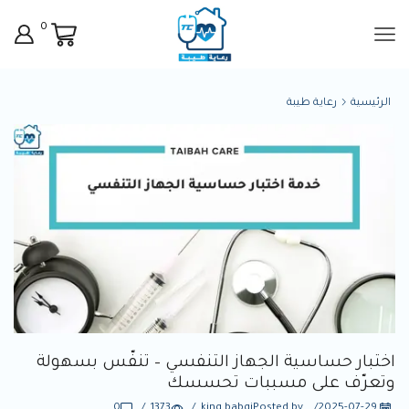
0
الرئيسية
رعاية طيبة
اختبار حساسية الجهاز التنفسي – تنفّس بسهولة
وتعرّف على مسببات تحسسك
0
/
1373
/
king babgi
Posted by
/
2025-07-29