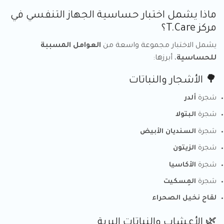
ماذا يشمل اختبار حساسية الجهاز التنفسي في
مركز T.Care؟
يشمل الاختبار مجموعة واسعة من
العوامل المسببة
للحساسية
، أبرزها:
🌳 الأشجار والنباتات
شجرة
ألدر
شجرة
البتولا
شجرة
السنديان الأبيض
شجرة
الزيتون
شجرة
الأكاسيا
شجرة
المِسكيت
لقاح نخيل الصحراء
🌿 الأعشاب والنباتات البرية