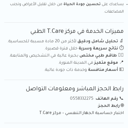
يساعدك على
تحسين جودة الحياة
من خلال تقليل الأعراض وتجنب
المضاعفات.
مميزات الخدمة في مركز T.Care الطبي
🔬
تحليل شامل ودقيق
لأكثر من 20 مادة مسببة للحساسية.
⏱️
نتائج سريعة وسرية
خلال فترة قصيرة.
👩‍⚕️
طاقم طبي مختص
بخبرة عالية في التشخيص والمتابعة.
📍
موقع متميز
في المدينة المنورة.
💵
أسعار منافسة
وخدمة ذات جودة عالية.
رابط الحجز المباشر ومعلومات التواصل
📞
رقم الهاتف
: 0558332275
🌐
رابط الحجز
:
اختبار حساسية الجهاز التنفسي – مركز T.Care