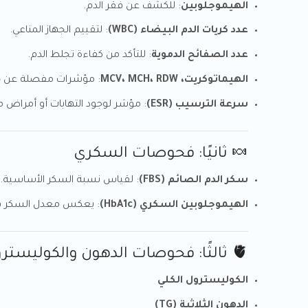
الهيموجلوبين
: للكشف عن فقر الدم.
عدد كريات الدم البيضاء (WBC)
: لتقييم الجهاز المناعي.
عدد الصفائح الدموية
: للتأكد من كفاءة تجلط الدم.
الهيماتوكريت، MCV، MCH، RDW
: مؤشرات مفصلة عن خلاي
سرعة الترسيب (ESR)
: مؤشر لوجود التهابات أو أمراض م
🍬 ثانيًا: فحوصات السكري
سكر الدم الصائم (FBS)
: لقياس نسبة السكر الأساسية.
الهيموجلوبين السكري (HbA1c)
: يعكس معدل السكر في 
🫀 ثالثًا: فحوصات الدهون والكوليسترول
الكوليسترول الكلي
الدهون الثلاثية (TG)