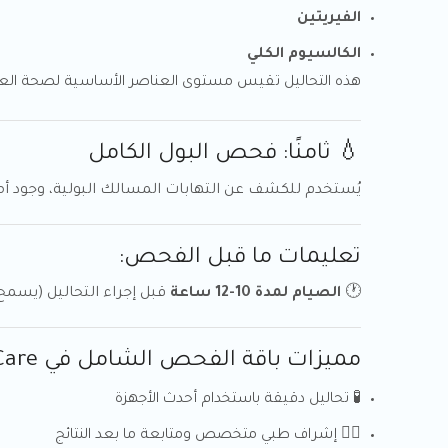
الفيريتين
الكالسيوم الكلي
هذه التحاليل تقيس مستوى العناصر الأساسية لصحة العظا
💧 ثامنًا: فحص البول الكامل
يُستخدم للكشف عن التهابات المسالك البولية، وجود أمل
تعليمات ما قبل الفحص:
🕐
الصيام لمدة 10-12 ساعة
قبل إجراء التحاليل (يسم
مميزات باقة الفحص الشامل في T.Care
🧪 تحاليل دقيقة باستخدام أحدث الأجهزة
👩‍⚕️ إشراف طبي متخصص ومتابعة ما بعد النتائج