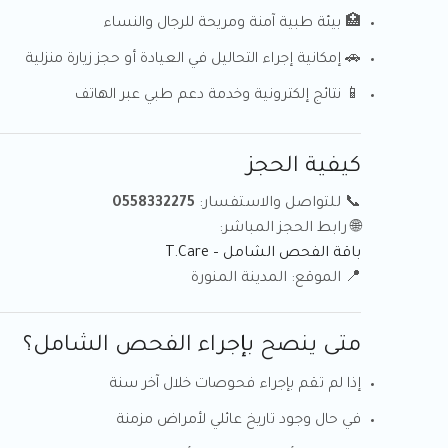
🏥 بيئة طبية آمنة ومريحة للرجال والنساء
🚗 إمكانية إجراء التحاليل في العيادة أو حجز زيارة منزلية
📱 نتائج إلكترونية وخدمة دعم طبي عبر الهاتف
كيفية الحجز
📞 للتواصل والاستفسار:
0558332275
🌐 رابط الحجز المباشر:
باقة الفحص الشامل – T.Care
📍 الموقع: المدينة المنورة
متى ينصح بإجراء الفحص الشامل؟
إذا لم تقم بإجراء فحوصات خلال آخر سنة
في حال وجود تاريخ عائلي لأمراض مزمنة