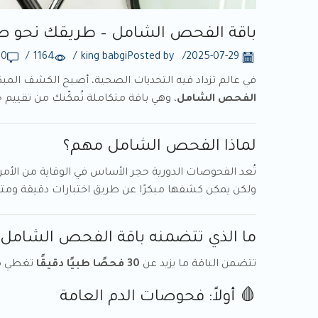
باقة الفحص الشامل – طريقك نحو صحة
0
/
1164
/
king babgi
Posted by
/
2025-07-29
في عالم تزداد فيه التحديات الصحية، أصبح الكشف المب
الفحص الشامل
، وهي باقة متكاملة تُمكّنك من تقيي
لماذا الفحص الشامل مهم؟
تُعد الفحوصات الدورية حجر الأساس في الوقاية من الأم
ولكن يمكن كشفها مبكرًا عن طريق اختبارات دقيقة ومتك
ما الذي تتضمنه باقة الفحص الشامل في مرك
تتضمن الباقة ما يزيد عن
30 فحصًا طبيًا دقيقًا
تغطي مؤش
🩸 أولاً: فحوصات الدم العامة