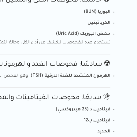
🧂 خامسًا: فحوصات الكلى والتمثيل ال
اليوريا (BUN)
الكرياتينين
حمض اليوريك (Uric Acid)
تستخدم هذه الفحوصات للكشف عن أداء الكلى وحالة التمث
☢️ سادسًا: فحوصات الغدد والهرمونا
الهرمون المنشط للغدة الدرقية (TSH)
: وهو الفحص الأ
🌞 سابعًا: فحوصات الفيتامينات والمع
فيتامين د (25 هيدروكسي)
فيتامين ب12
الحديد