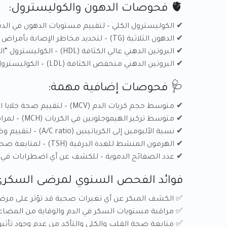
🫀 فحوصات الدهون والكوليسترول:
✔ الكوليسترول الكلي – لتقييم مستويات الدهون في الدم
✔ الدهون الثلاثية (TG) – لتحديد مخاطر الإصابة بأمراض القلب.
✔ البروتين الدهني عالي الكثافة (HDL) – الكوليسترول “الجيد” لصحة القلب.
✔ البروتين الدهني منخفض الكثافة (LDL) – الكوليسترول “الضار” المؤثر على صحة القلب.
🩺 فحوصات إضافية مهمة:
✔ متوسط حجم كريات الدم (MCV) – لتقييم صحة خلايا الدم الحمراء.
✔ متوسط تركيز الهيموجلوبين في الكريات (MCH) – لمراقبة نسبة الحديد والهيموجلوبين.
✔ نسبة الألبومين إلى الكرياتينين (A/C ratio) – لتقييم وظائف الكلى.
✔ الهرمون المنشط للغدة الدرقية (TSH) – لمتابعة صحة الغدة الدرقية.
✔ عدد الصفائح الدموية – للكشف عن أي اضطرابات في تخ
فوائد الفحص السنوي لمرضى السكر
✅ الكشف المبكر عن أي تغيرات صحية قد تؤثر على مر
✅ مراقبة مستويات السكر في الدم والوقاية من المضاع
✅ متابعة صحة القلب والكلى والتأكد من عدم وجود تأثير