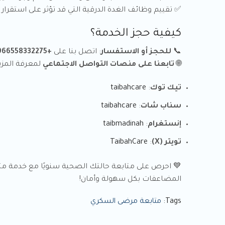
✅ تقييم وظائف الغدة الدرقية التي قد تؤثر على استقرا
كيفية حجز الخدمة؟
📞
للحجز أو الاستفسار
: اتصل بنا على
+966558332275
🌐
تابعنا على منصات التواصل الاجتماعي
لمعرفة المزيد
تيك توك
:
taibahcare
سناب شات
:
taibahcare
إنستغرام
:
taibmadinah
تويتر (X)
:
TaibahCare
💙 احرص على متابعة حالتك الصحية سنويًا مع خدمة 
المضاعفات بكل سهولة وأمان!
Tags:
متابعة مرضى السكري